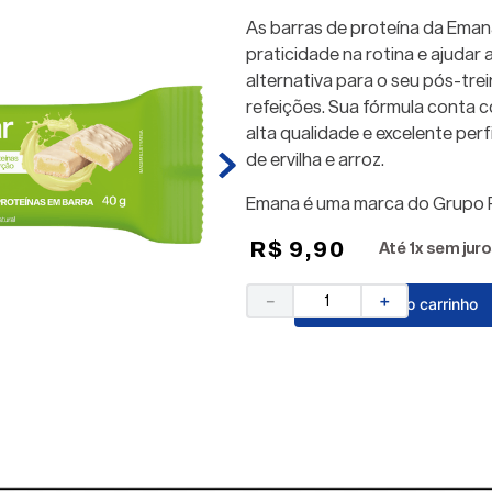
As barras de proteína da Eman
praticidade na rotina e ajudar 
alternativa para o seu pós-trei
refeições. Sua fórmula conta 
alta qualidade e excelente perf
de ervilha e arroz.
Emana é uma marca do Grupo P
R$
9
,
90
Até
1
x sem juro
－
＋
Adicionar ao carrinho