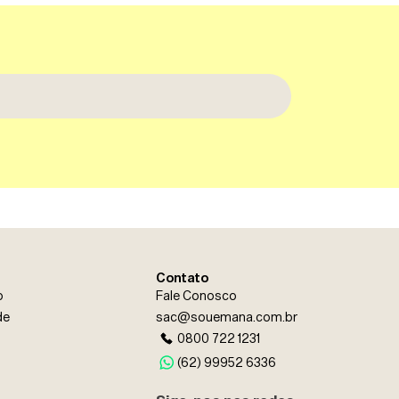
Contato
o
Fale Conosco
cê confirma ter 18 anos ou mais.
de
sac@souemana.com.br
 e uso dos dados fornecidos para
0800 722 1231
(62) 99952 6336