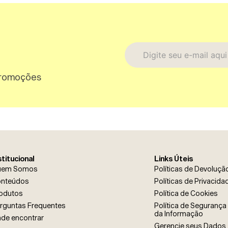
promoções
stitucional
Links Úteis
uem Somos
Políticas de Devoluçã
* Ao enviar esse formulário, vo
nteúdos
Políticas de Privacida
* Estou de acordo com a coleta
as finalidades aqui descritas.
odutos
Política de Cookies
Enviar
rguntas Frequentes
Política de Segurança 
da Informação
de encontrar
Gerencie seus Dados