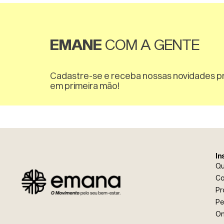
EMANE
COM A GENTE
Cadastre-se e receba nossas novidades 
em primeira mão!
In
Q
Co
Pr
Pe
On