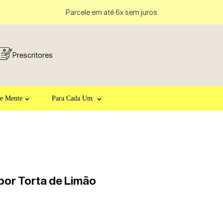
Parcele em até 6x sem juros
Prescritores
 e Mente
Para Cada Um
bor Torta de Limão