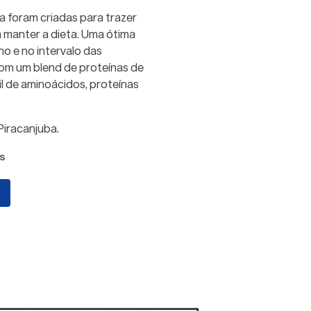
a foram criadas para trazer
a manter a dieta. Uma ótima
no e no intervalo das
com um blend de proteínas de
il de aminoácidos, proteínas
iracanjuba.
s