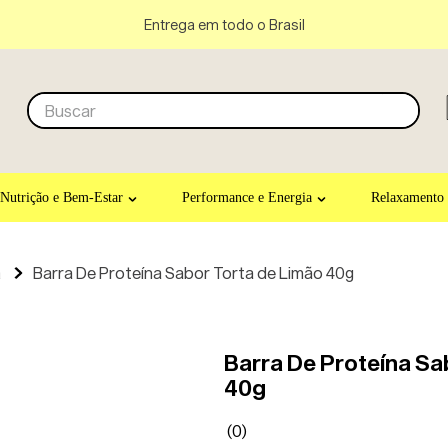
Entrega em todo o Brasil
Buscar
Nutrição e Bem-Estar
Performance e Energia
Relaxamento
a
Barra De Proteína Sabor Torta de Limão 40g
Barra De Proteína Sa
40g
(
0
)