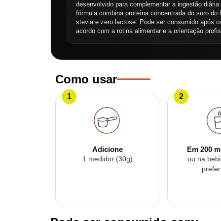
desenvolvido para complementar a ingestão diária 
fórmula combina proteína concentrada do soro do 
stevia e zero lactose. Pode ser consumido após o
acordo com a rotina alimentar e a orientação profis
Como usar
1
2
Adicione
Em 200 m
1 medidor (30g)
ou na beb
prefe