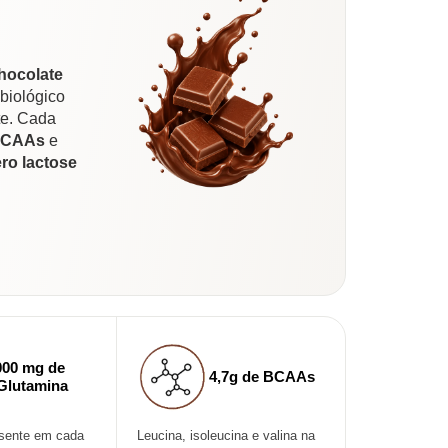
hocolate
 biológico
te. Cada
 BCAAs
e
ero lactose
000 mg de
4,7g de BCAAs
Glutamina
esente em cada
Leucina, isoleucina e valina na