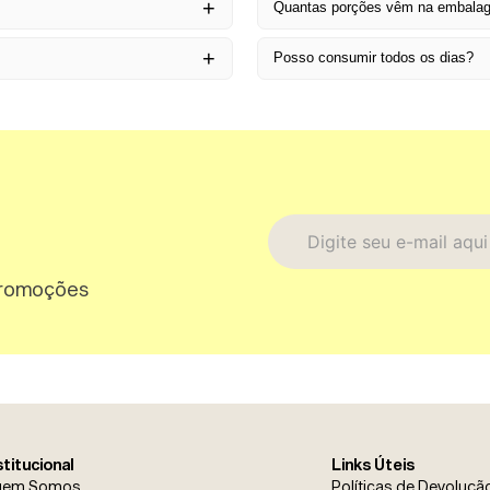
Quantas porções vêm na embala
Posso consumir todos os dias?
promoções
stitucional
Links Úteis
uem Somos
Políticas de Devoluçã