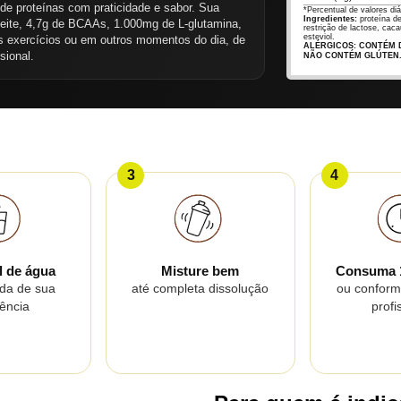
de proteínas com praticidade e sabor. Sua
*Percentual de valores diá
Ingredientes:
proteína de
leite, 4,7g de BCAAs, 1.000mg de L-glutamina,
restrição de lactose, cac
esteviol.
s exercícios ou em outros momentos do dia, de
ALÉRGICOS: CONTÉM D
sional.
NÃO CONTÉM GLÚTEN
3
4
l de água
Misture bem
Consuma 1
ida de sua
até completa dissolução
ou conform
rência
profi