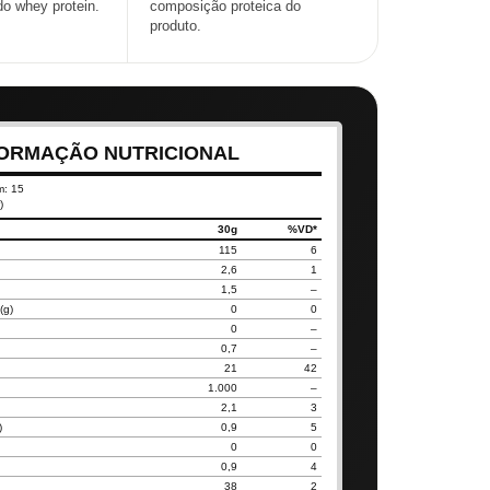
do whey protein.
composição proteica do
produto.
FORMAÇÃO NUTRICIONAL
m: 15
)
30g
%VD*
115
6
2,6
1
1,5
–
(g)
0
0
0
–
0,7
–
21
42
1.000
–
2,1
3
)
0,9
5
0
0
0,9
4
38
2