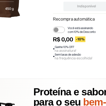
Indisponível
Recompra automática
Você está assinando
com
10
% de Desconto
R$ 0,00
-
10
%
Ganhe 10% OFF
na assinatura!
Sem taxas de adesão
na frequência escolhida!
Proteína e sabo
para o seu
bem-