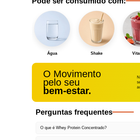
Pode ser consumido com:
Água
Shake
Vit
O Movimento
N
pelo seu
s
a
bem-estar.
Perguntas frequentes
O que é Whey Protein Concentrado?