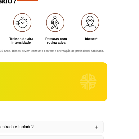
cado?
Treinos de alta
Pessoas com
Idosos*
intensidade
rotina ativa
19 anos. Idosos devem consumir conforme orientação de profissional habilitado.
entrado e Isolado?