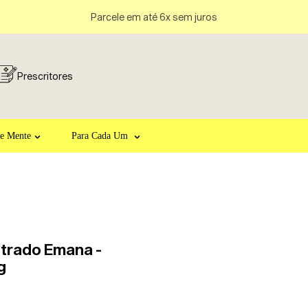
Parcele em até 6x sem juros
Prescritores
 e Mente
Para Cada Um
trado Emana -
g