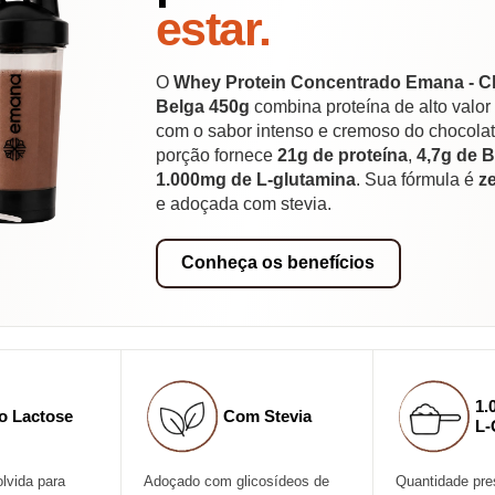
estar.
O
Whey Protein Concentrado Emana - C
Belga 450g
combina proteína de alto valor
com o sabor intenso e cremoso do chocola
porção fornece
21g de proteína
,
4,7g de
1.000mg de L-glutamina
. Sua fórmula é
z
e adoçada com stevia.
Conheça os benefícios
1.
o Lactose
Com Stevia
L-
lvida para
Adoçado com glicosídeos de
Quantidade pr