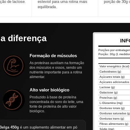
ição de lactose.
esteviol para uma rotina mais
porção de 30g 
equilibrada.
a diferença
IN
Porções por embalage
Porção: 30g (1 medidor
Formação de músculos
As proteínas auxiliam na formação
Valor energético (kcal)
dos músculos e ossos, sendo um
Carboidratos (g)
nutriente importante para a rotina
alimentar.
Açúcares totais (g)
Açúcares adicionados 
Lactose (g)
Alto valor biológico
Galactose (g)
Produzido à base de proteína
Proteínas (g)
concentrada do soro do leite, uma
L-Glutamina (mg)
fonte de proteína de alto valor
Gorduras totais (g)
biológico.
Gorduras saturadas (g
Gorduras trans (g)
Fibras alimentares (g)
Belga 450g
é um suplemento alimentar em pó
Sódio (mg)