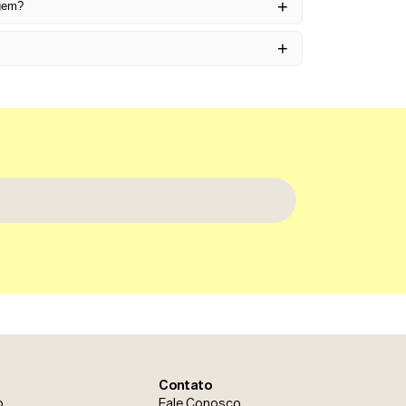
gem?
Contato
o
Fale Conosco