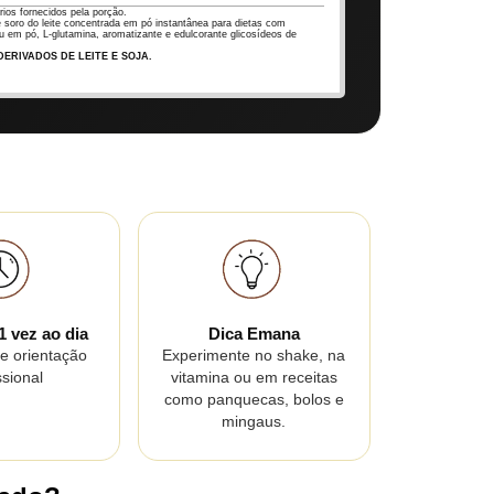
rios fornecidos pela porção.
 soro do leite concentrada em pó instantânea para dietas com
au em pó, L-glutamina, aromatizante e edulcorante glicosídeos de
ERIVADOS DE LEITE E SOJA.
.
 vez ao dia
Dica Emana
e orientação
Experimente no shake, na
ssional
vitamina ou em receitas
como panquecas, bolos e
mingaus.