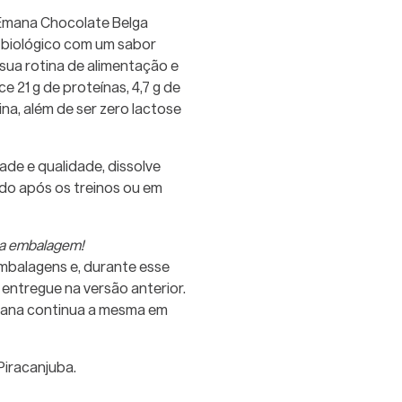
Emana Chocolate Belga
r biológico com um sabor
 sua rotina de alimentação e
 21 g de proteínas, 4,7 g de
na, além de ser zero lactose
ade e qualidade, dissolve
do após os treinos ou em
va embalagem!
mbalagens e, durante esse
entregue na versão anterior.
Emana continua a mesma em
iracanjuba.