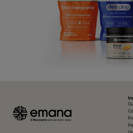
In
Q
Co
Pr
Pe
On