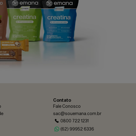
Contato
o
Fale Conosco
de
sac@souemana.com.br
0800 722 1231
(62) 99952 6336