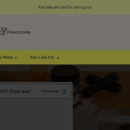
Parcele em até 6x sem juros
Prescritores
 e Mente
Para Cada Um