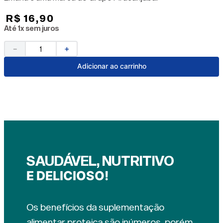
R$
16
,
90
Até
1
x sem juros
－
＋
Adicionar ao carrinho
SAUDÁVEL, NUTRITIVO
E DELICIOSO!
Os benefícios da suplementação
alimentar proteica são inúmeros, porém