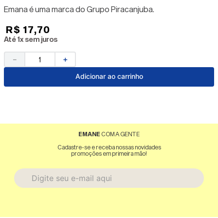
Emana é uma marca do Grupo Piracanjuba.
R$
17
,
70
Até
1
x sem juros
－
＋
Adicionar ao carrinho
EMANE
COM A GENTE
Cadastre-se e receba nossas novidades
promoções em primeira mão!