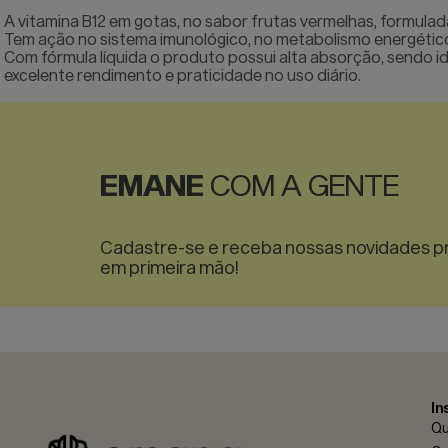
A vitamina B12 em gotas, no sabor frutas vermelhas, formulad
Tem ação no sistema imunológico, no metabolismo energético 
Com fórmula líquida o produto possui alta absorção, sendo i
excelente rendimento e praticidade no uso diário.
EMANE
COM A GENTE
Cadastre-se e receba nossas novidades 
em primeira mão!
In
Q