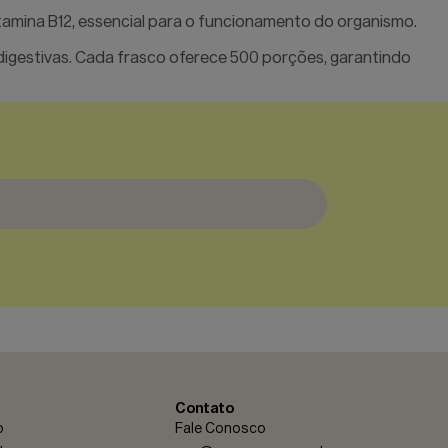
itamina B12, essencial para o funcionamento do organismo.
 digestivas. Cada frasco oferece 500 porções, garantindo
Contato
o
Fale Conosco
cê confirma ter 18 anos ou mais.