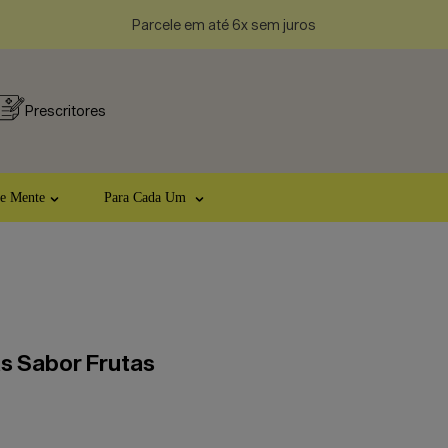
Parcele em até 6x sem juros
Prescritores
 e Mente
Para Cada Um
s Sabor Frutas