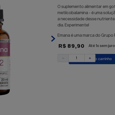
O suplemento alimentar em got
metilcobalamina - é uma soluçã
a necessidade desse nutrient
dia. Experimente!
Emana é uma marca do Grupo P
R$
89
,
90
Até
1
x sem juro
－
＋
Adicionar ao carrinho