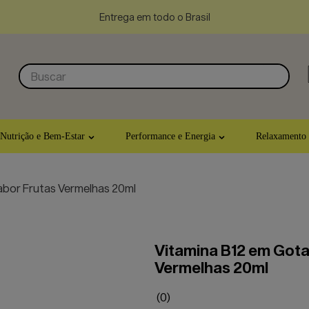
Entrega em todo o Brasil
Buscar
Nutrição e Bem-Estar
Performance e Energia
Relaxamento
abor Frutas Vermelhas 20ml
Vitamina B12 em Gota
Vermelhas 20ml
(
0
)