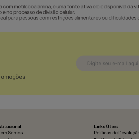
a com metilcobalamina, é uma fonte ativa e biodisponível da v
e no processo de divisão celular.
deal para pessoas com restrições alimentares ou dificuldades
promoções
stitucional
Links Úteis
uem Somos
Políticas de Devoluçã
* Ao enviar esse formulário, vo