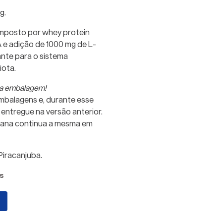
g.
mposto por whey protein
 e adição de 1000 mg de L-
nte para o sistema
iota.
va embalagem!
mbalagens e, durante esse
entregue na versão anterior.
Emana continua a mesma em
iracanjuba.
s