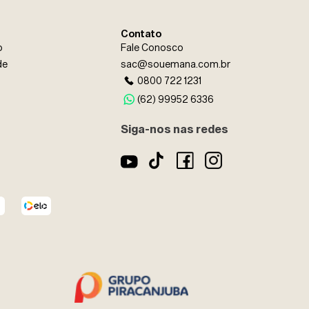
Contato
o
Fale Conosco
cê confirma ter 18 anos ou mais.
de
sac@souemana.com.br
 e uso dos dados fornecidos para
0800 722 1231
(62) 99952 6336
Siga-nos nas redes