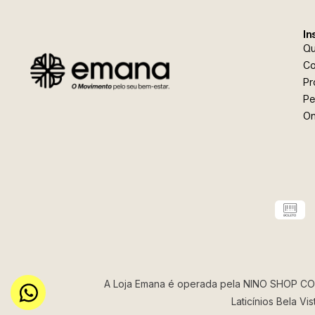
In
Q
Co
Pr
Pe
On
A Loja Emana é operada pela NINO SHOP COM
Laticínios Bela Vi