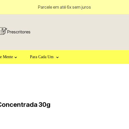
Parcele em até 6x sem juros
Prescritores
 e Mente
Para Cada Um
Concentrada 30g