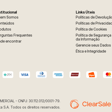
stitucional
Links Úteis
uem Somos
Políticas de Devoluçã
* Ao enviar esse formulário, vo
nteúdos
Políticas de Privacida
* Estou de acordo com a coleta
as finalidades aqui descritas.
odutos
Política de Cookies
Enviar
rguntas Frequentes
Política de Segurança 
da Informação
de encontrar
Gerencie seus Dados
Ética e Integridade
ERCIAL - CNPJ: 30.112.012/0001-79.
sta S.A. Todos os direitos reservados.