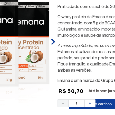
Praticidade com o sachê de 30
O whey protein da Emana é co
concentrado, com 5 g de BCAA
Glutamina, aminoácido importa
imunológico e saúde da microb
A mesma qualidade, em uma no
Estamos atualizando nossas e
período, seu produto pode ser 
Fique tranquilo, a qualidade 
ambas as versões.
Emana é uma marca do Grupo P
R$
50
,
70
Até
1
x sem juro
－
＋
Adicionar ao carrinho